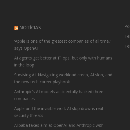
Pol
NOTÍCIAS
Te
‘Apple is one of the greatest companies of all time,’
Te
says OpenAI
AI agents get better at IT ops, but only with humans
in the loop
Surviving AI: Navigating workload creep, AI slop, and
the new tech career playbook
Anthropic’s AI models accidentally hacked three
companies
Apple and the invisible wolf: AI slop drowns real
security threats
Alibaba takes aim at OpenAI and Anthropic with