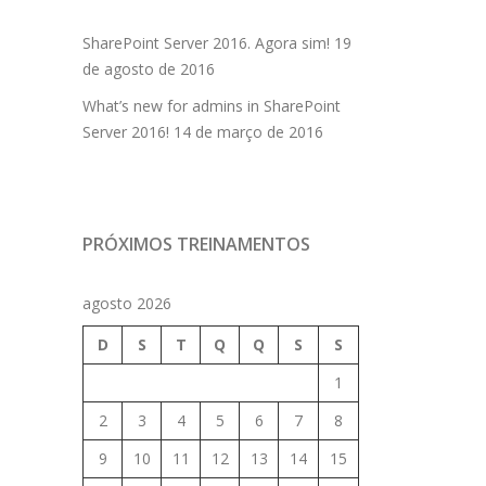
SharePoint Server 2016. Agora sim!
19
de agosto de 2016
What’s new for admins in SharePoint
Server 2016!
14 de março de 2016
PRÓXIMOS TREINAMENTOS
agosto 2026
D
S
T
Q
Q
S
S
1
2
3
4
5
6
7
8
9
10
11
12
13
14
15