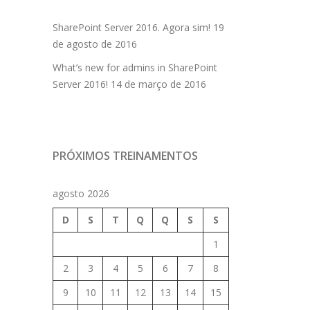
SharePoint Server 2016. Agora sim!
19
de agosto de 2016
What’s new for admins in SharePoint
Server 2016!
14 de março de 2016
PRÓXIMOS TREINAMENTOS
agosto 2026
D
S
T
Q
Q
S
S
1
2
3
4
5
6
7
8
9
10
11
12
13
14
15