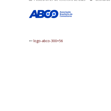
Post
logo-abco-300×56
navigation