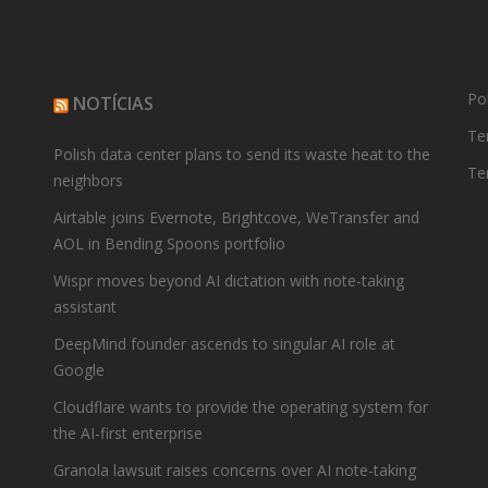
Pol
NOTÍCIAS
Te
Polish data center plans to send its waste heat to the
Te
neighbors
Airtable joins Evernote, Brightcove, WeTransfer and
AOL in Bending Spoons portfolio
Wispr moves beyond AI dictation with note-taking
assistant
DeepMind founder ascends to singular AI role at
Google
Cloudflare wants to provide the operating system for
the AI-first enterprise
Granola lawsuit raises concerns over AI note-taking