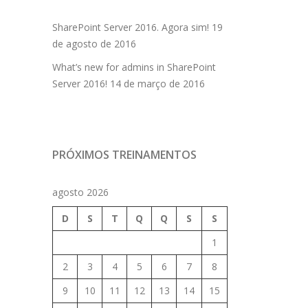
SharePoint Server 2016. Agora sim!
19
de agosto de 2016
What’s new for admins in SharePoint
Server 2016!
14 de março de 2016
PRÓXIMOS TREINAMENTOS
agosto 2026
D
S
T
Q
Q
S
S
1
2
3
4
5
6
7
8
9
10
11
12
13
14
15