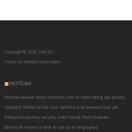
Copyright© 2026 LanC&T.
Todos os direitos reservados.
NOTÍCIAS
Granola lawsuit raises concerns over AI note-taking app privacy
OpenAI’s ‘Rotten to the core’ defense is its weakest play yet
Enterprise passkey security under threat from malware
Microsoft moves to limit AI use by its employees